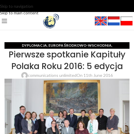
Skip to navigation
Skip to main content
DYPLOMACJA
EUROPA ŚRODKOWO-WSCHODNIA
,
,
Pierwsze spotkanie Kapituły
MIĘDZYNARODOWE CENTRUM DZIENNIKARSKIE I PR
Polaka Roku 2016: 5 edycja
communications unlimited
On 11th June 2016