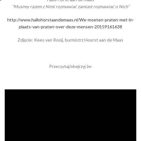
‘’Musimy razem z Nimi rozmawiać zamiast rozmawiać o Nich’’
http://www.hallohorstaandemaas.nl/We-moeten-praten-met-in-
plaats-van-praten-over-deze-mensen-20159161638
Zdjęcie: Kees van Rooij, burmistrz Hoorst aan de Maas
Przeczytaj/obejrzyj że: