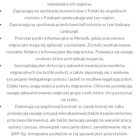
odwiedziny ich regionu.
Zapraszają na spotkania burmistrzów z Polski do wspólnych
rozmów z Polakami zamieszkującymi ten region.
Zapraszają na spotkania przedstawicieli kościoła w tym biskupa
Limburgii.
Powstał punkt informacyjny w Meterik, gdzie pracownicy
migracyjni mogą się zgłaszać z pytaniami. Zostały wydrukowane
rozmaite foldery z informacjami dla migrantów. Poświęca się uwagę
osobom, które potrzebują wsparcia.
Sporządzają plan dotyczący zakwaterowania pracowników
migracyjnych (na krótki pobyt), a także zapoznają się z wieloma
sytuacjami nielegalnego pobytu i jeżeli to możliwe legalizują pobyt.
Dzięki temu znają miejsce pobytu migrantów. Obecnie poświęcają
uwagę zakwaterowaniu większej grupy osób, które chcą pozostać
na stałe.
Dokonują szczegółowej kontroli, w czasie której nie tylko
poświęcają uwagę sytuacji mieszkaniowej (także bezpieczeństwu
przeciwpożarowemu), ale także zwracają uwagę na warunki pracy,
opłatę czynszu, obowiązek nauczania dzieci, zameldowanie się w
BRP itp. Integralne podejście w tej sprawie jest priorytetem.