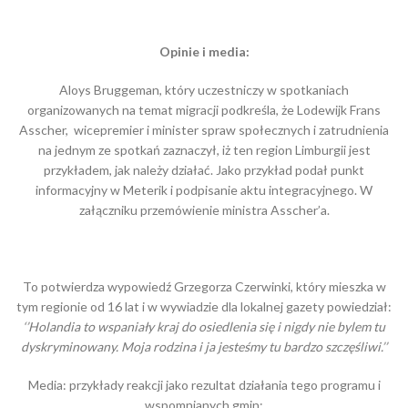
Opinie i media:
Aloys Bruggeman, który uczestniczy w spotkaniach
organizowanych na temat migracji podkreśla, że Lodewijk Frans
Asscher, wicepremier i minister spraw społecznych i zatrudnienia
na jednym ze spotkań zaznaczył, iż ten region Limburgii jest
przykładem, jak należy działać. Jako przykład podał punkt
informacyjny w Meterik i podpisanie aktu integracyjnego. W
załączniku przemówienie ministra Asscher’a.
To potwierdza wypowiedź Grzegorza Czerwinki, który mieszka w
tym regionie od 16 lat i w wywiadzie dla lokalnej gazety powiedział:
‘’Holandia to wspaniały kraj do osiedlenia się i nigdy nie bylem tu
dyskryminowany. Moja rodzina i ja jesteśmy tu bardzo szczęśliwi.’’
Media: przykłady reakcji jako rezultat działania tego programu i
wspomnianych gmin: