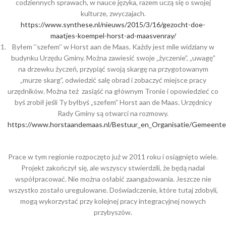
codziennych sprawach, w nauce języka, razem uczą się o swojej
kulturze, zwyczajach.
https://www.synthese.nl/nieuws/2015/3/16/gezocht-doe-
maatjes-koempel-horst-ad-maasvenray/
Byłem ‘’szefem’’ w Horst aan de Maas. Każdy jest mile widziany w
budynku Urzędu Gminy. Można zawiesić swoje „życzenie”, „uwagę”
na drzewku życzeń, przypiąć swoją skargę na przygotowanym
„murze skarg”, odwiedzić salę obrad i zobaczyć miejsce pracy
urzędników. Można też zasiąść na głównym Tronie i opowiedzieć co
byś zrobił jeśli Ty byłbyś „szefem” Horst aan de Maas. Urzędnicy
Rady Gminy są otwarci na rozmowy.
https://www.horstaandemaas.nl/Bestuur_en_Organisatie/Gemeent
Prace w tym regionie rozpoczęto już w 2011 roku i osiągnięto wiele.
Projekt zakończył się, ale wszyscy stwierdzili, że będą nadal
współpracować. Nie można osłabić zaangażowania. Jeszcze nie
wszystko zostało uregulowane. Doświadczenie, które tutaj zdobyli,
mogą wykorzystać przy kolejnej pracy integracyjnej nowych
przybyszów.