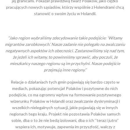
jej granicami. Pokazał prawdziwą twarz Polaków, jako ciężko
pracujących nowych sąsiadów, którzy wspólnie z Holendrami chcą
stanowić o swoim życiu w Holandii.
”Jako region wybraliśmy zdecydowanie takie podejście: ‘Witamy
migrantów zarobkowych.’ Nasze zadanie nie polegało na zwalczaniu
negatywnych aspektów ich obecności. Zastanowiliśmy się nad tym,
że jeżeli ich witamy, to powinniśmy sprawić, aby poczuli, że
mieszkańcy naszego regionu są im przychylni. Nasze podejście
przejmują inne regiony.’’
Relacje o działaniach tych gmin pojawiają się bardzo często w
mediach, pokazując potencjał Polaków i pozytywne do nich
podejście, co ma ogromny wpływ na formowanie pozytywnego
wizerunku Polaków w Holandii oraz zwalczanie dyskryminacji i
wszelkich nielegalnych sytuacji, jakie pojawiają się w innych
regionach tego kraju. Projekt nie pozostawia Polaków samych
sobie, dba o to że nie bedą izolowani, dba o ich ‘’teraz i jutro’’
wspiera ich, motywuje, zapewnia im przyszłość, walczy z