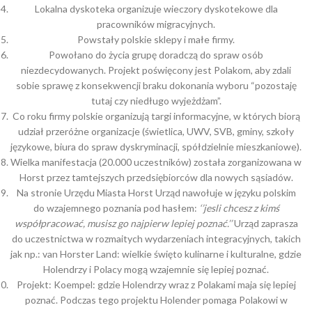
Lokalna dyskoteka organizuje wieczory dyskotekowe dla
pracowników migracyjnych.
Powstały polskie sklepy i małe firmy.
Powołano do życia grupę doradczą do spraw osób
niezdecydowanych. Projekt poświęcony jest Polakom, aby zdali
sobie sprawę z konsekwencji braku dokonania wyboru “pozostaję
tutaj czy niedługo wyjeżdżam”.
Co roku firmy polskie organizują targi informacyjne, w których biorą
udział przeróżne organizacje (świetlica, UWV, SVB, gminy, szkoły
językowe, biura do spraw dyskryminacji, spółdzielnie mieszkaniowe).
Wielka manifestacja (20.000 uczestników) została zorganizowana w
Horst przez tamtejszych przedsiębiorców dla nowych sąsiadów.
Na stronie Urzędu Miasta Horst Urząd nawołuje w języku polskim
do wzajemnego poznania pod hasłem:
‘’jesli chcesz z kimś
współpracować, musisz go najpierw lepiej poznać.’’
Urząd zaprasza
do uczestnictwa w rozmaitych wydarzeniach integracyjnych, takich
jak np.: van Horster Land: wielkie święto kulinarne i kulturalne, gdzie
Holendrzy i Polacy mogą wzajemnie się lepiej poznać.
Projekt: Koempel: gdzie Holendrzy wraz z Polakami maja się lepiej
poznać. Podczas tego projektu Holender pomaga Polakowi w