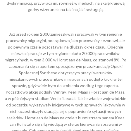
dyskryminacją, przywraca im, również w mediach, na skalę krajową
godny wizerunek, na taki na jaki zasługują.
Już przed rokiem 2000 zamieszkiwali i pracowali w tym regionie
pracownicy migracyjni, początkowo jako pracownicy sezonowi, ale
po pewnym czasie pozostawali na dłuższy okres czasu. Obecnie
mieszka i pracuje w tym regionie około 20.000 pracowników
migracyjnych, w tym 3.000 w Horst aan de Maas, co stanowi 8%. Po
zapoznaniu się z raportem sporządzonym przez Fundację Opieki
Społecznej Synthese dotyczącym pracy i warunków
mieszkaniowych pracowników migracyjnych podjęto kroki w tej
sprawie, gdyż wiele było do zrobienia według tego raportu.
Początkowo akcję podjęły Venray, Peel i Maas i Horst aan de Maas,
a w późniejszym stadium Venlo i Leudal. Także władze wojewódzkie
od początku wykazywały inicjatywę w tych sprawach i aktywnie w
nich uczestniczyły starając się o poprawienie sytuacji nowych
sąsiadów. Horst aan de Maas na czele z burmistrzem panem Kees
van Roij stało się siłą wiodącą w sferze kierowania sprawami w
regionie. Cały region potwierdził chęć współpracy unikając