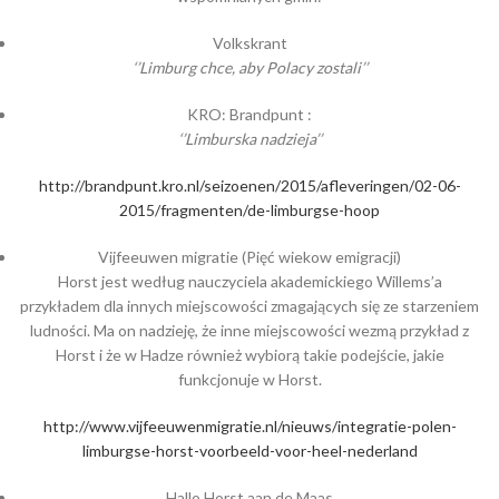
Volkskrant
‘’Limburg chce, aby Polacy zostali’’
KRO: Brandpunt :
‘’Limburska nadzieja’’
http://brandpunt.kro.nl/seizoenen/2015/afleveringen/02-06-
2015/fragmenten/de-limburgse-hoop
Vijfeeuwen migratie (Pięć wiekow emigracji)
Horst jest według nauczyciela akademickiego Willems’a
przykładem dla innych miejscowości zmagających się ze starzeniem
ludności. Ma on nadzieję, że inne miejscowości wezmą przykład z
Horst i że w Hadze również wybiorą takie podejście, jakie
funkcjonuje w Horst.
http://www.vijfeeuwenmigratie.nl/nieuws/integratie-polen-
limburgse-horst-voorbeeld-voor-heel-nederland
Hallo Horst aan de Maas