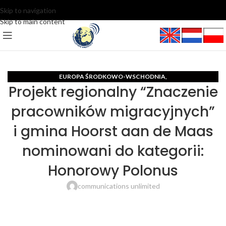
Skip to navigation
Skip to main content
EUROPA ŚRODKOWO-WSCHODNIA
,
Projekt regionalny “Znaczenie
MIĘDZYNARODOWE CENTRUM DZIENNIKARSKIE I PR
pracowników migracyjnych”
i gmina Hoorst aan de Maas
nominowani do kategorii:
Honorowy Polonus
communications unlimited